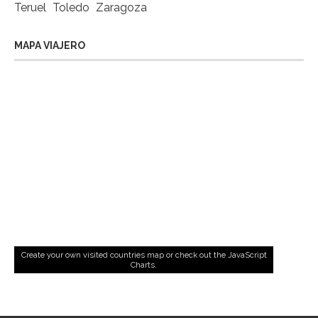
Teruel
Toledo
Zaragoza
MAPA VIAJERO
Create your own visited countries map
or check out the
JavaScript
Charts
.