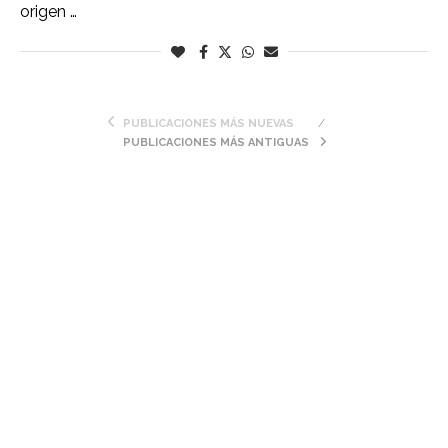
origen …
PUBLICACIONES MÁS NUEVAS
PUBLICACIONES MÁS ANTIGUAS
NEWSLETTER
NUBE DE CATEGORÍAS
Almería
Barcelona
Berlín
Bilbao
Bizkaia
Burgos
Cantabria
Castellón
Córdoba
Granada
Guadalajara