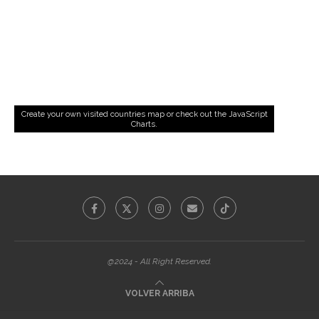
Create your own visited countries map
or check out the
JavaScript
Charts
.
@2024 - All Right Reserved.
VOLVER ARRIBA