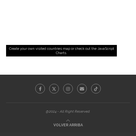
Create your own visited countries map
or check out the
JavaScript
Charts
.
@2024 - All Right Reserved.
VOLVER ARRIBA