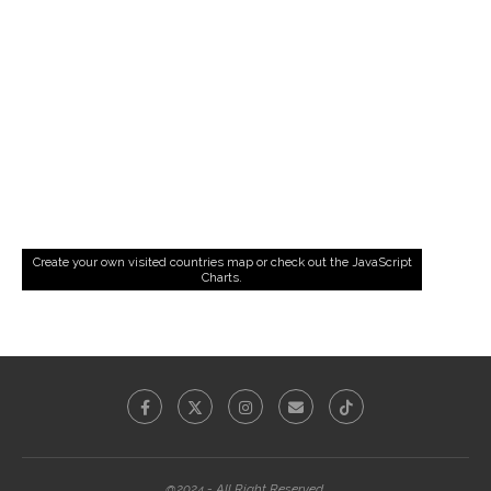
Create your own visited countries map
or check out the
JavaScript
Charts
.
@2024 - All Right Reserved.