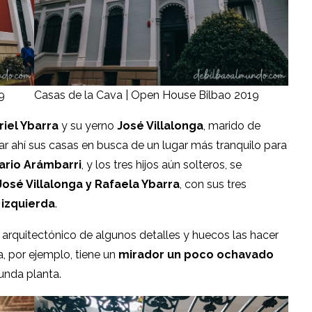
9
Casas de la Cava | Open House Bilbao 2019
iel Ybarra
y su yerno
José Villalonga
, marido de
ar ahí sus casas en busca de un lugar más tranquilo para
ario Arámbarri
, y los tres hijos aún solteros, se
José Villalonga y Rafaela Ybarra
, con sus tres
 izquierda
.
lo arquitectónico de algunos detalles y huecos las hacer
a, por ejemplo, tiene un
mirador un poco ochavado
gunda planta.