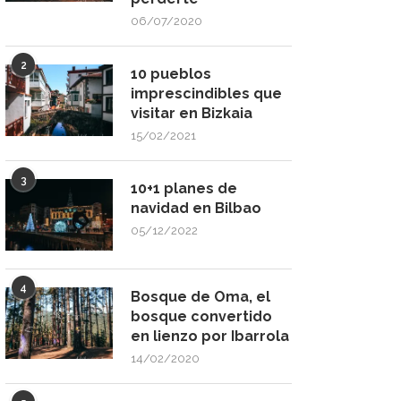
06/07/2020
2
10 pueblos
imprescindibles que
visitar en Bizkaia
15/02/2021
3
10+1 planes de
navidad en Bilbao
05/12/2022
4
Bosque de Oma, el
bosque convertido
en lienzo por Ibarrola
14/02/2020