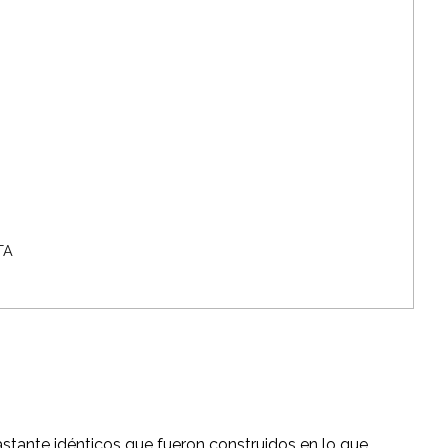
TA
astante idénticos que fueron construidos en lo que