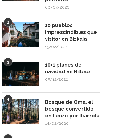
06/07/2020
2
10 pueblos
imprescindibles que
visitar en Bizkaia
15/02/2021
3
10+1 planes de
navidad en Bilbao
05/12/2022
4
Bosque de Oma, el
bosque convertido
en lienzo por Ibarrola
14/02/2020