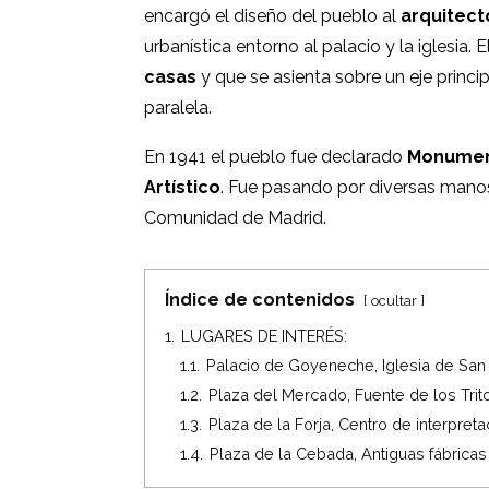
encargó el diseño del pueblo al
arquitect
urbanística entorno al palacio y la iglesia.
casas
y que se asienta sobre un eje principa
paralela.
En 1941 el pueblo fue declarado
Monument
Artístico
. Fue pasando por diversas manos
Comunidad de Madrid.
Índice de contenidos
ocultar
1.
LUGARES DE INTERÉS:
1.1.
Palacio de Goyeneche, Iglesia de San F
1.2.
Plaza del Mercado, Fuente de los Trit
1.3.
Plaza de la Forja, Centro de interpret
1.4.
Plaza de la Cebada, Antiguas fábricas