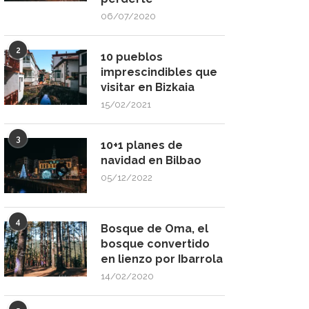
06/07/2020
2
10 pueblos
imprescindibles que
visitar en Bizkaia
15/02/2021
3
10+1 planes de
navidad en Bilbao
05/12/2022
4
Bosque de Oma, el
bosque convertido
en lienzo por Ibarrola
14/02/2020