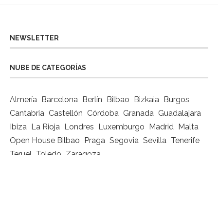
NEWSLETTER
NUBE DE CATEGORÍAS
Almería
Barcelona
Berlín
Bilbao
Bizkaia
Burgos
Cantabria
Castellón
Córdoba
Granada
Guadalajara
Ibiza
La Rioja
Londres
Luxemburgo
Madrid
Malta
Open House Bilbao
Praga
Segovia
Sevilla
Tenerife
Teruel
Toledo
Zaragoza
MAPA VIAJERO