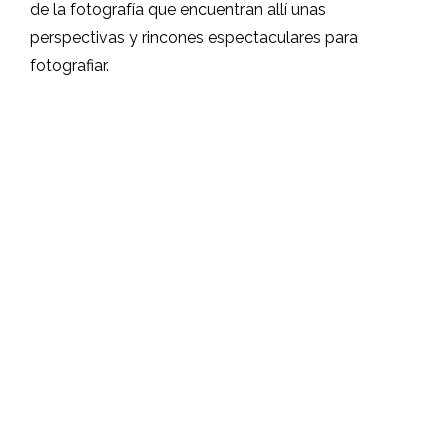
de la fotografía que encuentran allí unas
perspectivas y rincones espectaculares para
fotografiar.
Hayedo de Otzarreta
MEJOR ÉPOCA PARA VISITARLO