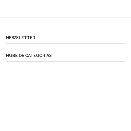
NEWSLETTER
NUBE DE CATEGORÍAS
Almería
Barcelona
Berlín
Bilbao
Bizkaia
Burgos
Cantabria
Castellón
Córdoba
Granada
Guadalajara
Ibiza
La Rioja
Londres
Luxemburgo
Madrid
Malta
Open House Bilbao
Praga
Segovia
Sevilla
Tenerife
Teruel
Toledo
Zaragoza
MAPA VIAJERO